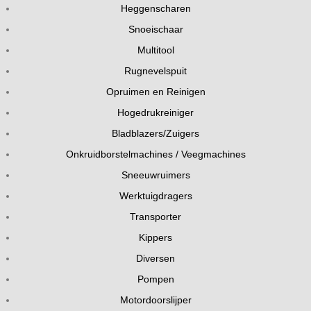
Heggenscharen
Snoeischaar
Multitool
Rugnevelspuit
Opruimen en Reinigen
Hogedrukreiniger
Bladblazers/Zuigers
Onkruidborstelmachines / Veegmachines
Sneeuwruimers
Werktuigdragers
Transporter
Kippers
Diversen
Pompen
Motordoorslijper