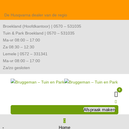
De Husqvarna dealer van de regio
Broekland (Hoofdkantoor) | 0570 – 531035
Tuin & Park Broekland | 0570 – 531035
Ma-vr 08:00 – 17:00
Za 08:30 – 12:30
Lemele | 0572 – 331341
Ma-vr 08:00 – 17:00
Za/zo gesloten
0
Wink
Afspraak maken
Home