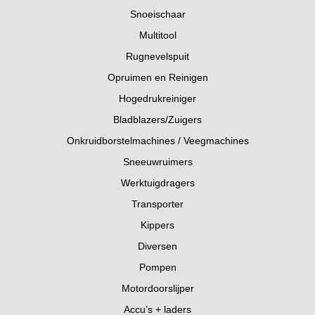
Snoeischaar
Multitool
Rugnevelspuit
Opruimen en Reinigen
Hogedrukreiniger
Bladblazers/Zuigers
Onkruidborstelmachines / Veegmachines
Sneeuwruimers
Werktuigdragers
Transporter
Kippers
Diversen
Pompen
Motordoorslijper
Accu’s + laders