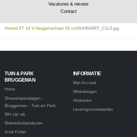
Vacatures & nieuws
Contact
Home
LXT 18 V Heggenschaar 50 cm
DUH506RT_C1L0.jpg
TUIN & PARK
INFORMATIE
BRUGGEMAN
Mijn Account
Home
Winkelwagen
Shows/opendagen -
Afrekenen
Bruggeman - Tuin en Park
Leveringsvoorwaarden
Wie zijn wij
Webwinkel/producten
Actie Folder