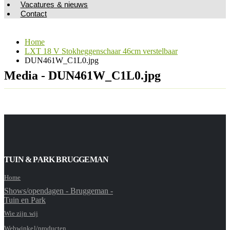
Vacatures & nieuws
Contact
Home
LXT 18 V Stokheggenschaar 46cm verstelbaar
DUN461W_C1L0.jpg
Media - DUN461W_C1L0.jpg
TUIN & PARK BRUGGEMAN
Home
Shows/opendagen - Bruggeman -
Tuin en Park
Wie zijn wij
Webwinkel/producten