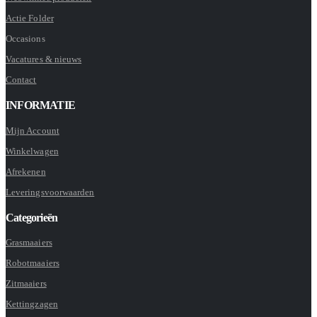
Actie Folder
Occasions
Vacatures & nieuws
Contact
INFORMATIE
Mijn Account
Winkelwagen
Afrekenen
Leveringsvoorwaarden
Categorieën
Grasmaaiers
Robotmaaiers
Zitmaaiers
Kettingzagen