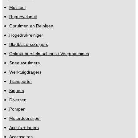
Multitool
Rugnevelspuit
Opruimen en Reinigen
Hogedrukreiniger
Bladblazers/Zuigers
Onkruidborstelmachines / Veegmachines
Sneeuwruimers
Werktuigdragers
Transporter
Kippers
Diversen
Pompen
Motordoorslijper
Accu’s + laders
Accessoires