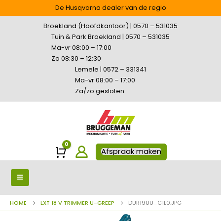
De Husqvarna dealer van de regio
Broekland (Hoofdkantoor) | 0570 – 531035
Tuin & Park Broekland | 0570 – 531035
Ma-vr 08:00 – 17:00
Za 08:30 – 12:30
Lemele | 0572 – 331341
Ma-vr 08:00 – 17:00
Za/zo gesloten
0
Winkelwagen
Afspraak maken
HOME
LXT 18 V TRIMMER U-GREEP
DUR190U_C1L0.JPG