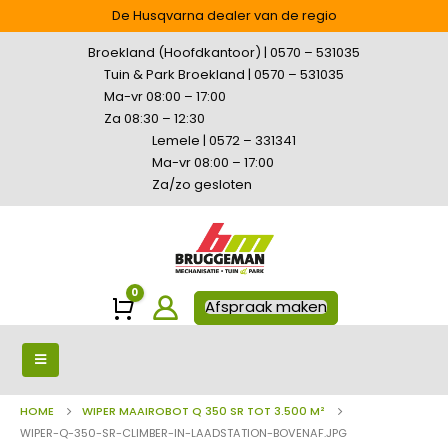
De Husqvarna dealer van de regio
Broekland (Hoofdkantoor) | 0570 – 531035
Tuin & Park Broekland | 0570 – 531035
Ma-vr 08:00 – 17:00
Za 08:30 – 12:30
Lemele | 0572 – 331341
Ma-vr 08:00 – 17:00
Za/zo gesloten
0
Winkelwagen
Afspraak maken
HOME
WIPER MAAIROBOT Q 350 SR TOT 3.500 M²
WIPER-Q-350-SR-CLIMBER-IN-LAADSTATION-BOVENAF.JPG