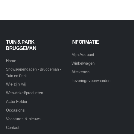
TUIN & PARK
INFORMATIE
BRUGGEMAN
Mijn Account
Home
Winkelwagen
Shows/opendagen - Bruggeman -
Afrekenen
Tuin en Park
Leveringsvoorwaarden
Wie zijn wij
Webwinkel/producten
Actie Folder
Occasions
Vacatures & nieuws
Contact