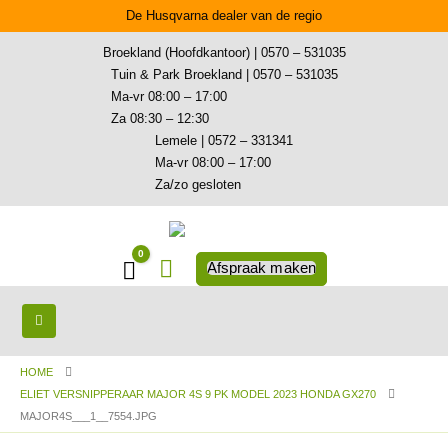
De Husqvarna dealer van de regio
Broekland (Hoofdkantoor) | 0570 – 531035
Tuin & Park Broekland | 0570 – 531035
Ma-vr 08:00 – 17:00
Za 08:30 – 12:30
Lemele | 0572 – 331341
Ma-vr 08:00 – 17:00
Za/zo gesloten
0
Winkelwagen
Afspraak maken
HOME
ELIET VERSNIPPERAAR MAJOR 4S 9 PK MODEL 2023 HONDA GX270
MAJOR4S___1__7554.JPG