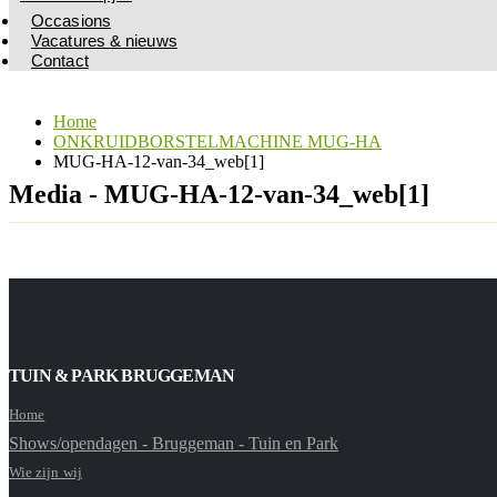
Occasions
Vacatures & nieuws
Contact
Home
ONKRUIDBORSTELMACHINE MUG-HA
MUG-HA-12-van-34_web[1]
Media - MUG-HA-12-van-34_web[1]
TUIN & PARK BRUGGEMAN
Home
Shows/opendagen - Bruggeman - Tuin en Park
Wie zijn wij