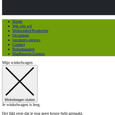
Home
Wie zijn wij
Webwinkel/Producten
Occasions
vacatures-nieuws
Contact
Robotmaaiers
Bladblazers/Zuigers
Mijn winkelwagen
Winkelwagen sluiten
Je winkelwagen is leeg.
Het lijkt erop dat je nog geen keuze hebt gemaakt.