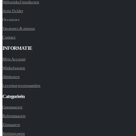
Webwinkel/producten
Actie Folder
Occasions
Vacatures & nieuws
Contact
INFORMATIE
Mijn Account
Winkelwagen
Afrekenen
Leveringsvoorwaarden
Categorieën
Grasmaaiers
Robotmaaiers
Zitmaaiers
Kettingzagen