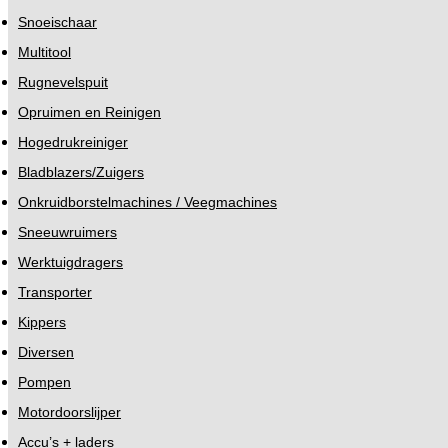
Snoeischaar
Multitool
Rugnevelspuit
Opruimen en Reinigen
Hogedrukreiniger
Bladblazers/Zuigers
Onkruidborstelmachines / Veegmachines
Sneeuwruimers
Werktuigdragers
Transporter
Kippers
Diversen
Pompen
Motordoorslijper
Accu’s + laders