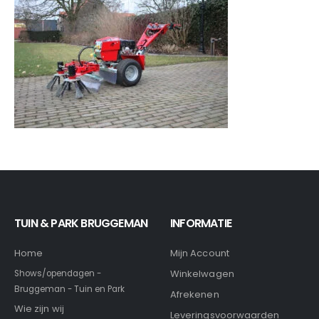
TUIN & PARK BRUGGEMAN
INFORMATIE
Home
Mijn Account
Winkelwagen
Shows/opendagen -
Bruggeman - Tuin en Park
Afrekenen
Wie zijn wij
Leveringsvoorwaarden