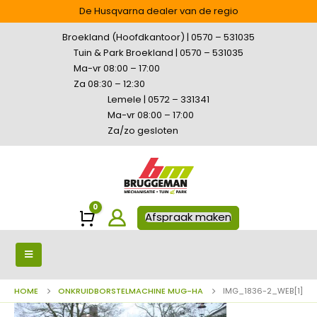
De Husqvarna dealer van de regio
Broekland (Hoofdkantoor) | 0570 – 531035
Tuin & Park Broekland | 0570 – 531035
Ma-vr 08:00 – 17:00
Za 08:30 – 12:30
Lemele | 0572 – 331341
Ma-vr 08:00 – 17:00
Za/zo gesloten
0
Winkelwagen
Afspraak maken
HOME
ONKRUIDBORSTELMACHINE MUG-HA
IMG_1836-2_WEB[1]