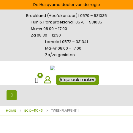
De Husqvarna dealer van de regio
Broekland (Hoofdkantoor) | 0570 – 531035
Tuin & Park Broekland | 0570 – 531035
Ma-vr 08:00 – 17:00
Za 08:30 – 12:30
Lemele | 0572 – 331341
Ma-vr 08:00 – 17:00
Za/zo gesloten
0
Winkelwagen
Afspraak maken
HOME
ECO-110-3
TWEE-FLAPPEN[1]