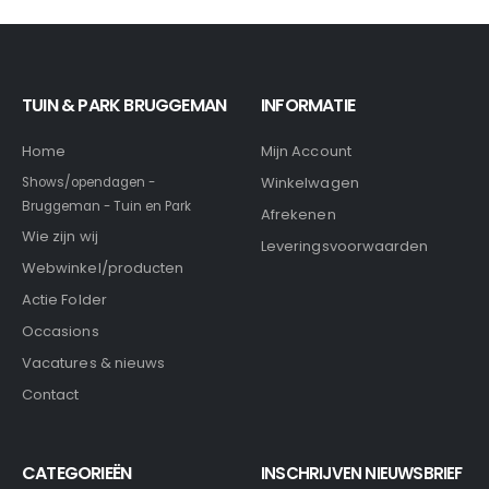
TUIN & PARK BRUGGEMAN
INFORMATIE
Home
Mijn Account
Winkelwagen
Shows/opendagen -
Bruggeman - Tuin en Park
Afrekenen
Wie zijn wij
Leveringsvoorwaarden
Webwinkel/producten
Actie Folder
Occasions
Vacatures & nieuws
Contact
CATEGORIEËN
INSCHRIJVEN NIEUWSBRIEF