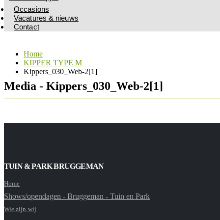
Occasions
Vacatures & nieuws
Contact
Home
KIPPER TYPE M
Kippers_030_Web-2[1]
Media - Kippers_030_Web-2[1]
TUIN & PARK BRUGGEMAN
Home
Shows/opendagen - Bruggeman - Tuin en Park
Wie zijn wij