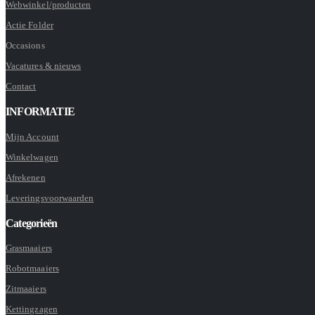
Webwinkel/producten
Actie Folder
Occasions
Vacatures & nieuws
Contact
INFORMATIE
Mijn Account
Winkelwagen
Afrekenen
Leveringsvoorwaarden
Categorieën
Grasmaaiers
Robotmaaiers
Zitmaaiers
Kettingzagen