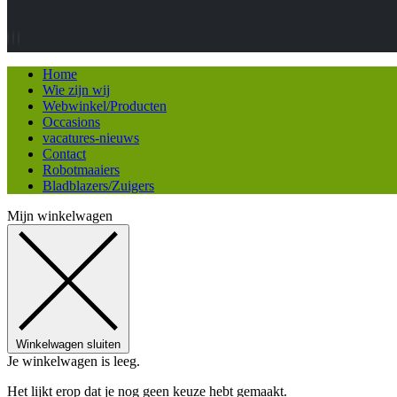
Home
Wie zijn wij
Webwinkel/Producten
Occasions
vacatures-nieuws
Contact
Robotmaaiers
Bladblazers/Zuigers
Mijn winkelwagen
Winkelwagen sluiten
Je winkelwagen is leeg.
Het lijkt erop dat je nog geen keuze hebt gemaakt.