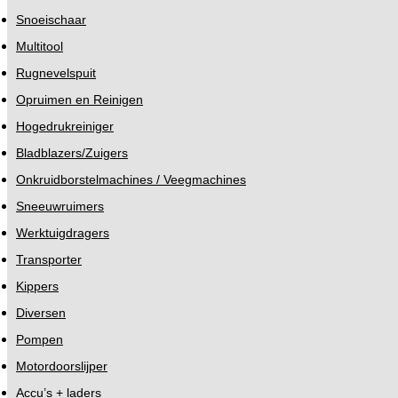
Snoeischaar
Multitool
Rugnevelspuit
Opruimen en Reinigen
Hogedrukreiniger
Bladblazers/Zuigers
Onkruidborstelmachines / Veegmachines
Sneeuwruimers
Werktuigdragers
Transporter
Kippers
Diversen
Pompen
Motordoorslijper
Accu’s + laders