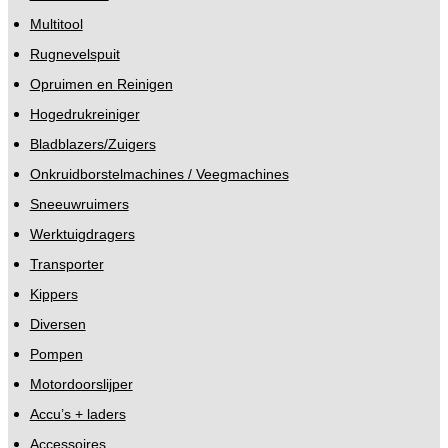
Multitool
Rugnevelspuit
Opruimen en Reinigen
Hogedrukreiniger
Bladblazers/Zuigers
Onkruidborstelmachines / Veegmachines
Sneeuwruimers
Werktuigdragers
Transporter
Kippers
Diversen
Pompen
Motordoorslijper
Accu’s + laders
Accessoires