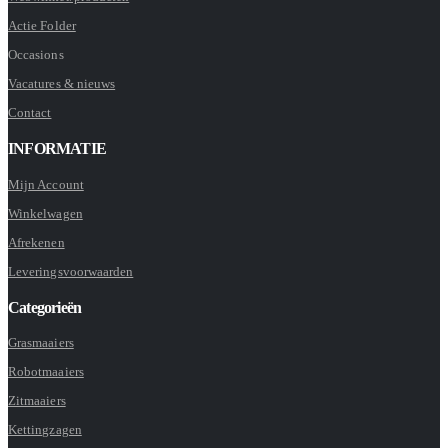
Actie Folder
Occasions
Vacatures & nieuws
Contact
INFORMATIE
Mijn Account
Winkelwagen
Afrekenen
Leveringsvoorwaarden
Categorieën
Grasmaaiers
Robotmaaiers
Zitmaaiers
Kettingzagen