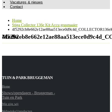
Vacatures & nieuws
Contact
Home
Stiga Collector 136e Kit Accu grasmaaier
4f5292cb8e662e12ae88aa513ece0d9c4d_COLLECTOR136eKi
Media - 4f5292cb8e662e12ae88aa513ece0d9
TUIN & PARK BRUGGEMAN
Home
Shows/opendagen - Bruggeman -
Tuin en Park
Wie zijn wij
Webwinkel/producten