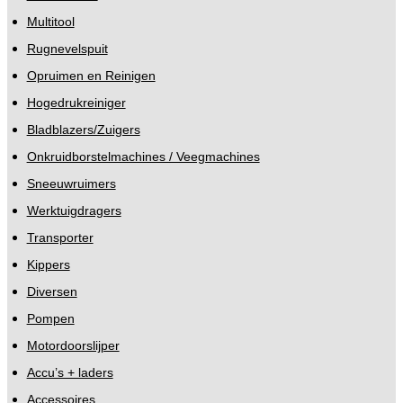
Multitool
Rugnevelspuit
Opruimen en Reinigen
Hogedrukreiniger
Bladblazers/Zuigers
Onkruidborstelmachines / Veegmachines
Sneeuwruimers
Werktuigdragers
Transporter
Kippers
Diversen
Pompen
Motordoorslijper
Accu’s + laders
Accessoires