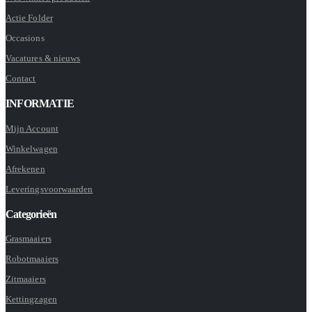
Actie Folder
Occasions
Vacatures & nieuws
Contact
INFORMATIE
Mijn Account
Winkelwagen
Afrekenen
Leveringsvoorwaarden
Categorieën
Grasmaaiers
Robotmaaiers
Zitmaaiers
Kettingzagen