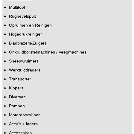
Multitool
Rugnevelspuit
Opruimen en Reinigen
Hogedrukreiniger
Bladblazers/Zuigers
Onkruidborstelmachines / Veegmachines
Sneeuwruimers
Werktuigdragers
Transporter
Kippers
Diversen
Pompen
Motordoorslijper
Accu’s + laders
Accessoires