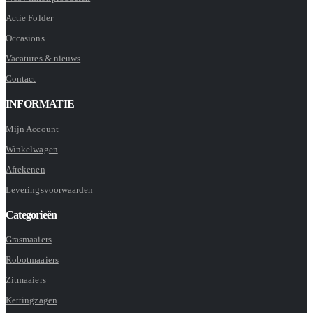
Actie Folder
Occasions
Vacatures & nieuws
Contact
INFORMATIE
Mijn Account
Winkelwagen
Afrekenen
Leveringsvoorwaarden
Categorieën
Grasmaaiers
Robotmaaiers
Zitmaaiers
Kettingzagen