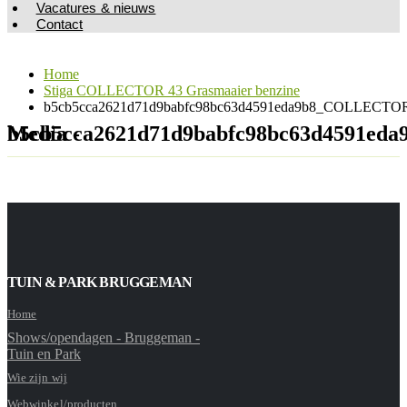
Vacatures & nieuws
Contact
Home
Stiga COLLECTOR 43 Grasmaaier benzine
b5cb5cca2621d71d9babfc98bc63d4591eda9b8_COLLECTOR
Media - b5cb5cca2621d71d9babfc98bc63d4
TUIN & PARK BRUGGEMAN
Home
Shows/opendagen - Bruggeman -
Tuin en Park
Wie zijn wij
Webwinkel/producten