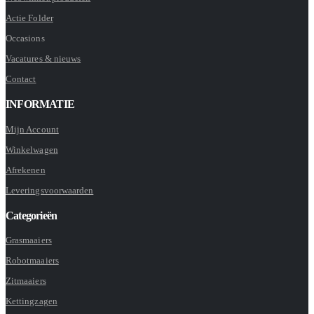
Actie Folder
Occasions
Vacatures & nieuws
Contact
INFORMATIE
Mijn Account
Winkelwagen
Afrekenen
Leveringsvoorwaarden
Categorieën
Grasmaaiers
Robotmaaiers
Zitmaaiers
Kettingzagen