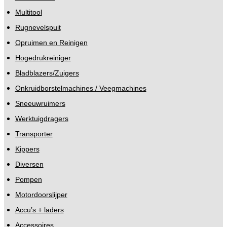
Multitool
Rugnevelspuit
Opruimen en Reinigen
Hogedrukreiniger
Bladblazers/Zuigers
Onkruidborstelmachines / Veegmachines
Sneeuwruimers
Werktuigdragers
Transporter
Kippers
Diversen
Pompen
Motordoorslijper
Accu’s + laders
Accessoires