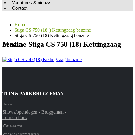
Vacatures & nieuws
Contact
Home
Stiga CS 750 (18") Kettingzaag benzine
Stiga CS 750 (18) Kettingzaag benzine
Media - Stiga CS 750 (18) Kettingzaag benzine
TUIN & PARK BRUGGEMAN
Home
Shows/opendagen - Bruggeman -
Tuin en Park
Wie zijn wij
Webwinkel/producten