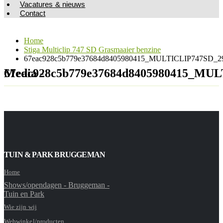
Vacatures & nieuws
Contact
Home
Stiga Multiclip 747 SD Grasmaaier benzine
67eac928c5b779e37684d8405980415_MULTICLIP747SD_298
Media - 67eac928c5b779e37684d8405980415
TUIN & PARK BRUGGEMAN
Home
Shows/opendagen - Bruggeman -
Tuin en Park
Wie zijn wij
Webwinkel/producten