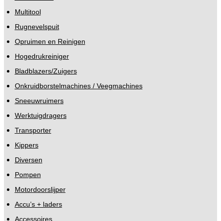
Multitool
Rugnevelspuit
Opruimen en Reinigen
Hogedrukreiniger
Bladblazers/Zuigers
Onkruidborstelmachines / Veegmachines
Sneeuwruimers
Werktuigdragers
Transporter
Kippers
Diversen
Pompen
Motordoorslijper
Accu’s + laders
Accessoires