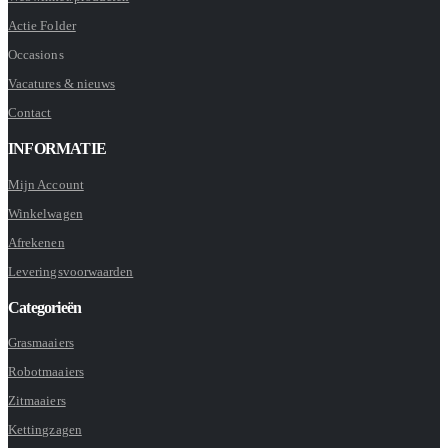
Actie Folder
Occasions
Vacatures & nieuws
Contact
INFORMATIE
Mijn Account
Winkelwagen
Afrekenen
Leveringsvoorwaarden
Categorieën
Grasmaaiers
Robotmaaiers
Zitmaaiers
Kettingzagen