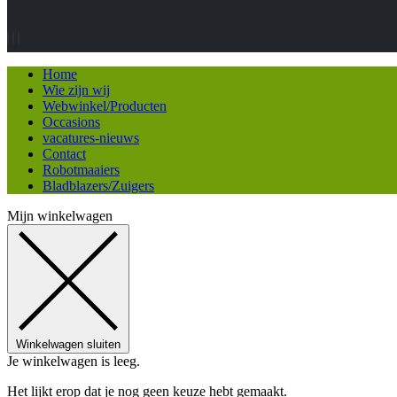
Home
Wie zijn wij
Webwinkel/Producten
Occasions
vacatures-nieuws
Contact
Robotmaaiers
Bladblazers/Zuigers
Mijn winkelwagen
Winkelwagen sluiten
Je winkelwagen is leeg.
Het lijkt erop dat je nog geen keuze hebt gemaakt.