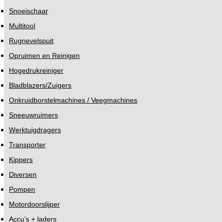
Snoeischaar
Multitool
Rugnevelspuit
Opruimen en Reinigen
Hogedrukreiniger
Bladblazers/Zuigers
Onkruidborstelmachines / Veegmachines
Sneeuwruimers
Werktuigdragers
Transporter
Kippers
Diversen
Pompen
Motordoorslijper
Accu’s + laders