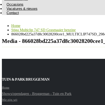
Occasions
Vacatures & nieuws
Contact
Home
Stiga Multiclip 747 SD Grasmaaier benzine
866028bd225a37d8c30028200cee1_MULTICLIP747SD_29847
Media - 866028bd225a37d8c30028200cee
TUIN & PARK BRUGGEMAN
Home
Shows/opendagen - Bruggeman - Tuin en Park
Wie zijn wij