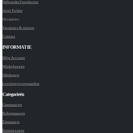
Webwinkel/producten
Actie Folder
Occasions
Vacatures & nieuws
Contact
INFORMATIE
Mijn Account
Winkelwagen
Afrekenen
Leveringsvoorwaarden
Categorieën
Grasmaaiers
Robotmaaiers
Zitmaaiers
Kettingzagen