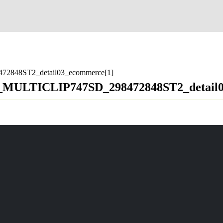
2848ST2_detail03_ecommerce[1]
1_MULTICLIP747SD_298472848ST2_detail