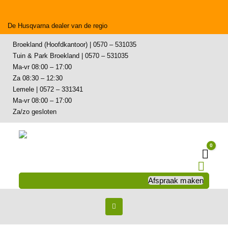
De Husqvarna dealer van de regio
Broekland (Hoofdkantoor) | 0570 – 531035
Tuin & Park Broekland | 0570 – 531035
Ma-vr 08:00 – 17:00
Za 08:30 – 12:30
Lemele | 0572 – 331341
Ma-vr 08:00 – 17:00
Za/zo gesloten
0
Wink
Afspraak maken