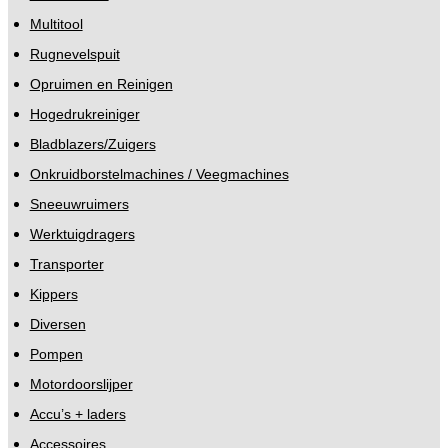
Multitool
Rugnevelspuit
Opruimen en Reinigen
Hogedrukreiniger
Bladblazers/Zuigers
Onkruidborstelmachines / Veegmachines
Sneeuwruimers
Werktuigdragers
Transporter
Kippers
Diversen
Pompen
Motordoorslijper
Accu’s + laders
Accessoires