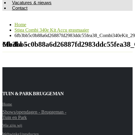
Vacatures & nieuws
Contact
Home
Stiga Combi 340e Kit Accu grasmaaier
6fb3bb5c0b88a6d26887fd2983ddc55fea38_Combi340eKit_29
Media - 6fb3bb5c0b88a6d26887fd2983ddc55f
TUIN & PARK BRUGGEMAN
Home
Shows/opendagen - Bruggeman -
Tuin en Park
Wie zijn wij
Webwinkel/producten