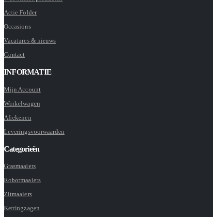
Actie Folder
Occasions
Vacatures & nieuws
Contact
INFORMATIE
Mijn Account
Winkelwagen
Afrekenen
Leveringsvoorwaarden
Categorieën
Grasmaaiers
Robotmaaiers
Zitmaaiers
Kettingzagen