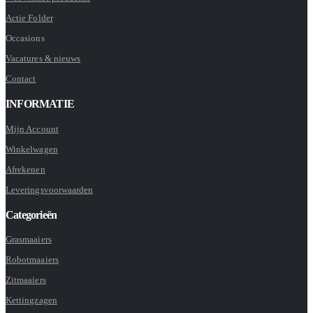
Actie Folder
Occasions
Vacatures & nieuws
Contact
INFORMATIE
Mijn Account
Winkelwagen
Afrekenen
Leveringsvoorwaarden
Categorieën
Grasmaaiers
Robotmaaiers
Zitmaaiers
Kettingzagen