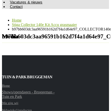
Vacatures & nieuws
Contact
Home
Stiga Collector 140e Kit Accu grasmaaier
b97bb603dc3aa96591b162d7f4a1d64e97_COLLECTOR140eK
Media - b97bb603dc3aa96591b162d7f4a1d64
TUIN & PARK BRUGGEMAN
Home
Shows/opendagen - Bruggeman -
Tuin en Park
Wie zijn wij
Webwinkel/producten