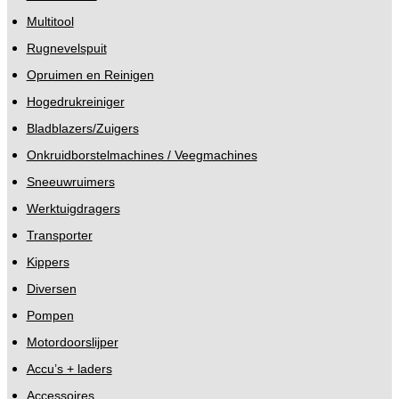
Multitool
Rugnevelspuit
Opruimen en Reinigen
Hogedrukreiniger
Bladblazers/Zuigers
Onkruidborstelmachines / Veegmachines
Sneeuwruimers
Werktuigdragers
Transporter
Kippers
Diversen
Pompen
Motordoorslijper
Accu’s + laders
Accessoires