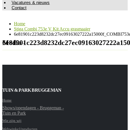
Vacatures & nieuws
Contact
Home
Stiga Combi 753e V Kit Accu grasmaaier
6e81901c223d8232dc27ec09163027222a15000f_COMBI753e
Media - 6e81901c223d8232dc27ec091630272
TUIN & PARK BRUGGEMAN
Home
Shows/opendagen - Bruggeman -
Tuin en Park
Wie zijn wij
Webwinkel/producten