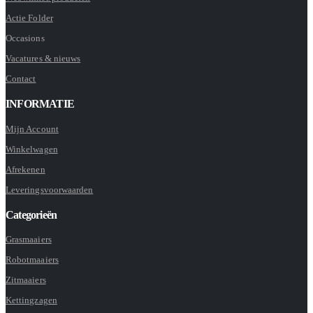
Actie Folder
Occasions
Vacatures & nieuws
Contact
INFORMATIE
Mijn Account
Winkelwagen
Afrekenen
Leveringsvoorwaarden
Categorieën
Grasmaaiers
Robotmaaiers
Zitmaaiers
Kettingzagen