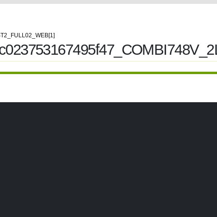
T2_FULL02_WEB[1]
7fc023753167495f47_COMBI748V_2L