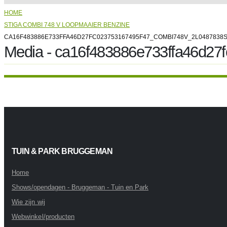
HOME
STIGA COMBI 748 V LOOPMAAIER BENZINE
CA16F483886E733FFA46D27FC023753167495F47_COMBI748V_2L0487838S
Media - ca16f483886e733ffa46d2
TUIN & PARK BRUGGEMAN
Home
Shows/opendagen - Bruggeman - Tuin en Park
Wie zijn wij
Webwinkel/producten