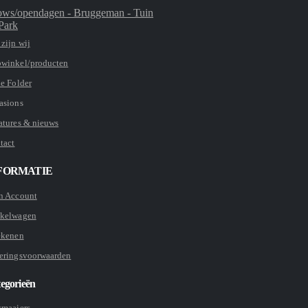
ws/opendagen - Bruggeman - Tuin
Park
zijn wij
winkel/producten
ie Folder
asions
atures & nieuws
tact
FORMATIE
n Account
kelwagen
ekenen
eringsvoorwaarden
egorieën
smaaiers