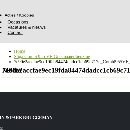
Acties / Koopjes
Occasions
Vacatures & nieuws
Contact
Home
Stiga Combi 955 VE Grasmaaier benzine
7e90e2accfae9ec19fda84474dadcc1cb69c717c_Combi955VE_
Media - 7e90e2accfae9ec19fda84474dadcc1c
IN & PARK BRUGGEMAN
me