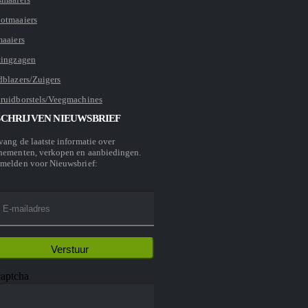
otmaaiers
maaiers
tingzagen
dblazers/Zuigers
ruidborstels/Veegmachines
SCHRIJVEN NIEUWSBRIEF
vang de laatste informatie over
nementen, verkopen en aanbiedingen.
melden voor Nieuwsbrief: