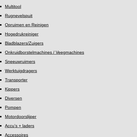
Multitool
Rugnevelspuit
Opruimen en Reinigen
Hogedrukreiniger
Bladblazers/Zuigers
Onkruidborstelmachines / Veegmachines
Sneeuwruimers
Werktuigdragers
Transporter
Kippers
Diversen
Pompen
Motordoorslijper
Accu’s + laders
Accessoires