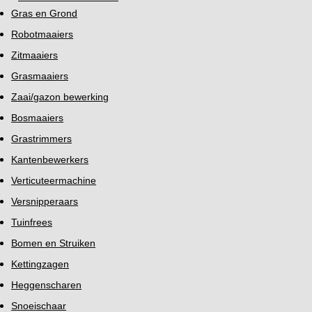
Gras en Grond
Robotmaaiers
Zitmaaiers
Grasmaaiers
Zaai/gazon bewerking
Bosmaaiers
Grastrimmers
Kantenbewerkers
Verticuteermachine
Versnipperaars
Tuinfrees
Bomen en Struiken
Kettingzagen
Heggenscharen
Snoeischaar