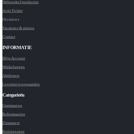
Webwinkel/producten
Actie Folder
Occasions
Vacatures & nieuws
Contact
INFORMATIE
Mijn Account
Winkelwagen
Afrekenen
Leveringsvoorwaarden
Categorieën
Grasmaaiers
Robotmaaiers
Zitmaaiers
Kettingzagen