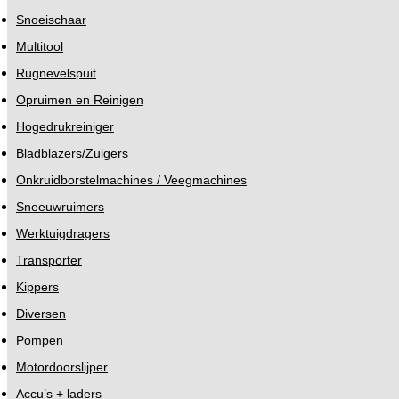
Snoeischaar
Multitool
Rugnevelspuit
Opruimen en Reinigen
Hogedrukreiniger
Bladblazers/Zuigers
Onkruidborstelmachines / Veegmachines
Sneeuwruimers
Werktuigdragers
Transporter
Kippers
Diversen
Pompen
Motordoorslijper
Accu’s + laders