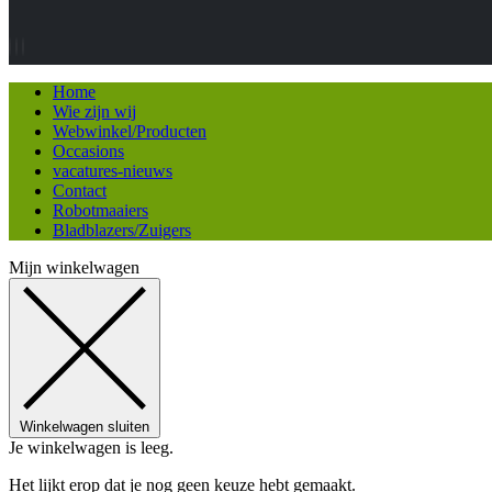
Home
Wie zijn wij
Webwinkel/Producten
Occasions
vacatures-nieuws
Contact
Robotmaaiers
Bladblazers/Zuigers
Mijn winkelwagen
Winkelwagen sluiten
Je winkelwagen is leeg.
Het lijkt erop dat je nog geen keuze hebt gemaakt.