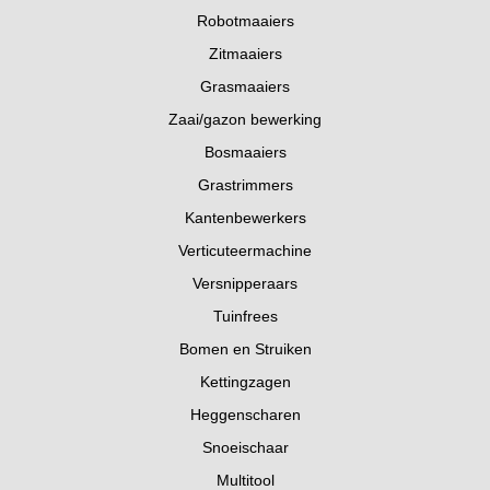
Robotmaaiers
Zitmaaiers
Grasmaaiers
Zaai/gazon bewerking
Bosmaaiers
Grastrimmers
Kantenbewerkers
Verticuteermachine
Versnipperaars
Tuinfrees
Bomen en Struiken
Kettingzagen
Heggenscharen
Snoeischaar
Multitool