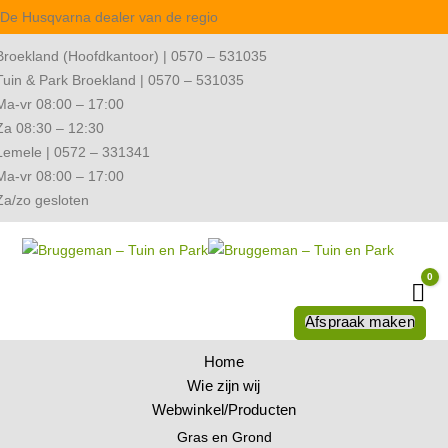
De Husqvarna dealer van de regio
Broekland (Hoofdkantoor) | 0570 – 531035
Tuin & Park Broekland | 0570 – 531035
Ma-vr 08:00 – 17:00
Za 08:30 – 12:30
Lemele | 0572 – 331341
Ma-vr 08:00 – 17:00
Za/zo gesloten
0
Wi
Afspraak maken
Home
Wie zijn wij
Webwinkel/Producten
Gras en Grond