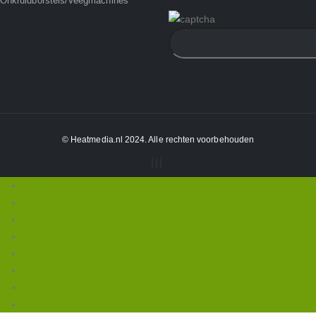
Onkruidborstels/Veegmachines
© Heatmedia.nl 2024. Alle rechten voorbehouden
Home
Wie zijn wij
Webwinkel/Producten
Occasions
vacatures-nieuws
Contact
Robotmaaiers
Bladblazers/Zuigers