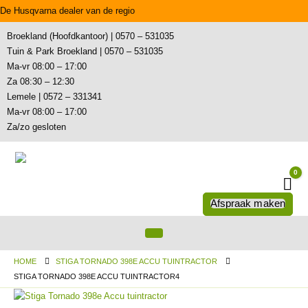
De Husqvarna dealer van de regio
Broekland (Hoofdkantoor) | 0570 – 531035
Tuin & Park Broekland | 0570 – 531035
Ma-vr 08:00 – 17:00
Za 08:30 – 12:30
Lemele | 0572 – 331341
Ma-vr 08:00 – 17:00
Za/zo gesloten
0
Wi
Afspraak maken
HOME
STIGA TORNADO 398E ACCU TUINTRACTOR
STIGA TORNADO 398E ACCU TUINTRACTOR4