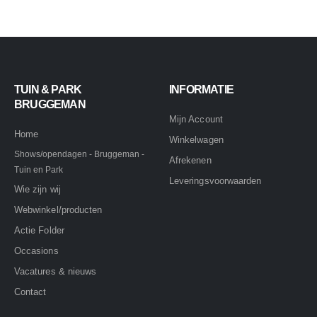
TUIN & PARK
INFORMATIE
BRUGGEMAN
Mijn Account
Home
Winkelwagen
Shows/opendagen - Bruggeman -
Afrekenen
Tuin en Park
Leveringsvoorwaarden
Wie zijn wij
Webwinkel/producten
Actie Folder
Occasions
Vacatures & nieuws
Contact