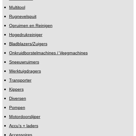
Multitool
Rugnevelspuit
Opruimen en Reinigen
Hogedrukreiniger
Bladblazers/Zuigers
Onkruidborstelmachines / Veegmachines
Sneeuwruimers
Werktuigdragers
Transporter
Kippers
Diversen
Pompen
Motordoorslijper
Accu’s + laders
Accessoires