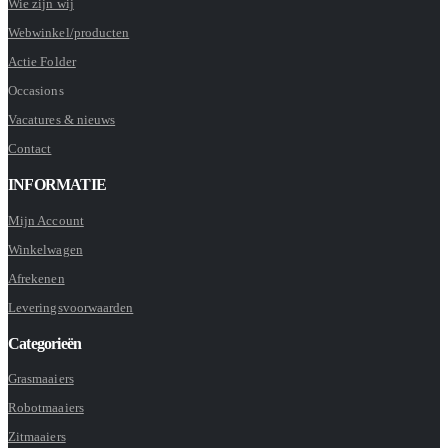
Wie zijn wij
Webwinkel/producten
Actie Folder
Occasions
Vacatures & nieuws
Contact
INFORMATIE
Mijn Account
Winkelwagen
Afrekenen
Leveringsvoorwaarden
Categorieën
Grasmaaiers
Robotmaaiers
Zitmaaiers