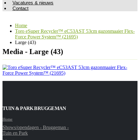
Vacatures & nieuws
Contact
Home
Toro eSuper Recycler™ eC53AST 53cm gazonmaaier Flex-
Force Power System™ (21695)
Large (43)
Media - Large (43)
TUIN & PARK BRUGGEMAN
Home
Shows/opendagen - Bruggeman -
Tuin en Park