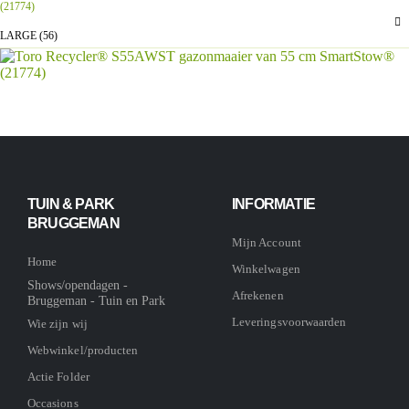
(21774)
LARGE (56)
TUIN & PARK
INFORMATIE
BRUGGEMAN
Mijn Account
Home
Winkelwagen
Shows/opendagen -
Afrekenen
Bruggeman - Tuin en Park
Leveringsvoorwaarden
Wie zijn wij
Webwinkel/producten
Actie Folder
Occasions