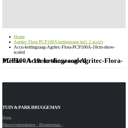
Home
Agritec Flora PCP100A kettingzaag incl. 2 accu's
Accu-kettingzaag-Agritec-Flora-PCP100A-10cm-show-
scaled
Media - Accu-kettingzaag-Agritec-Flora-PCP100A-10cm-show-scaled
TUIN & PARK BRUGGEMAN
Home
Shows/opendagen - Bruggeman -