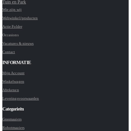
Tuin en Park
Wie zijn wij
Webwinkel/producten
Actie Folder
Occasions
Vacatures & nieuws
Contact
INFORMATIE
Mijn Account
Winkelwagen
Afrekenen
Leveringsvoorwaarden
Categorieën
Grasmaaiers
Robotmaaiers