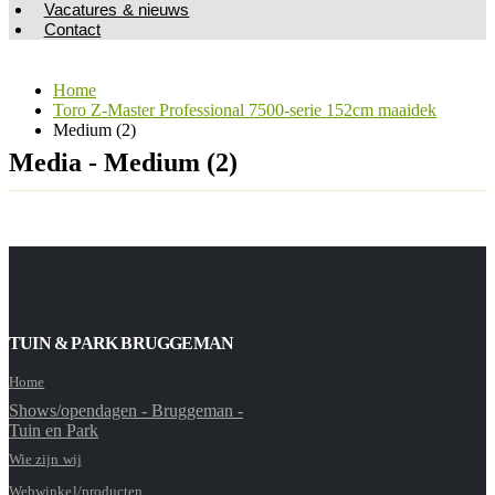
Vacatures & nieuws
Contact
Home
Toro Z-Master Professional 7500-serie 152cm maaidek
Medium (2)
Media - Medium (2)
TUIN & PARK BRUGGEMAN
Home
Shows/opendagen - Bruggeman -
Tuin en Park
Wie zijn wij
Webwinkel/producten