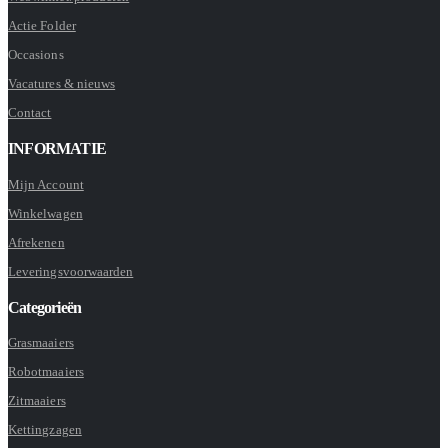
Actie Folder
Occasions
Vacatures & nieuws
Contact
INFORMATIE
Mijn Account
Winkelwagen
Afrekenen
Leveringsvoorwaarden
Categorieën
Grasmaaiers
Robotmaaiers
Zitmaaiers
Kettingzagen