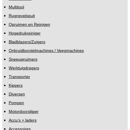
Multitool
Rugnevelspuit
Opruimen en Reinigen
Hogedrukreiniger
Bladblazers/Zuigers
Onkruidborstelmachines / Veegmachines
Sneeuwruimers
Werktuigdragers
Transporter
Kippers
Diversen
Pompen
Motordoorslijper
Accu’s + laders
Accessoires