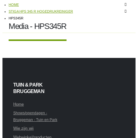
HOME
STIGA HPS 345 R HOGEDRUKREINIGER
HPS345R
Media - HPS345R
TUIN & PARK
BRUGGEMAN
Home
Shows/opendagen -
Bruggeman - Tuin en Park
Wie zijn wij
Webwinkel/producten