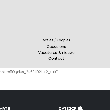
Acties / Koopjes
Occasions
Vacatures & nieuws
Contact
biPro110QPlus_2D6311021ST2_full01
MATIE
CATEGORIEËN