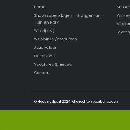
Home
Mijn A
Shows/opendagen - Bruggeman -
Winke
Tuin en Park
Afreke
Wie zijn wij
Leveri
Webwinkel/producten
Actie Folder
Occasions
Vacatures & nieuws
Contact
© Heatmedia.nl 2024. Alle rechten voorbehouden
Home
Wie zijn wij