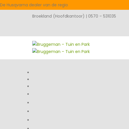
De Husqvarna dealer van de regio
Broekland (Hoofdkantoor) | 0570 – 531035