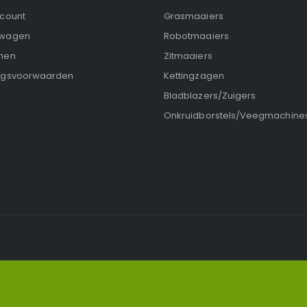
ccount
Grasmaaiers
lwagen
Robotmaaiers
nen
Zitmaaiers
ngsvoorwaarden
Kettingzagen
Bladblazers/Zuigers
Onkruidborstels/Veegmachine