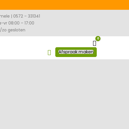
mele | 0572 – 331341
-vr 08:00 – 17:00
/zo gesloten
0
Winkelwagen
Afspraak maken