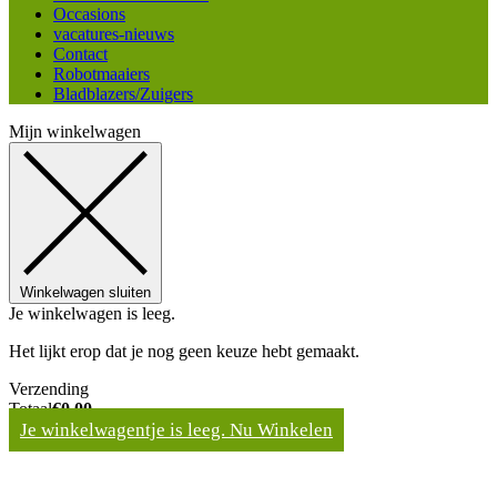
Occasions
vacatures-nieuws
Contact
Robotmaaiers
Bladblazers/Zuigers
Mijn winkelwagen
Winkelwagen sluiten
Je winkelwagen is leeg.
Het lijkt erop dat je nog geen keuze hebt gemaakt.
Verzending
Totaal
€
0,00
Je winkelwagentje is leeg. Nu Winkelen