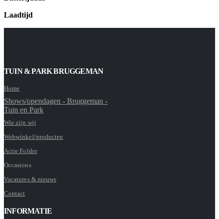
Laadtijd
TUIN & PARK BRUGGEMAN
Home
Shows/opendagen - Bruggeman -
Tuin en Park
Wie zijn wij
Webwinkel/producten
Actie Folder
Occasions
Vacatures & nieuws
Contact
INFORMATIE