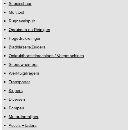
Snoeischaar
Multitool
Rugnevelspuit
Opruimen en Reinigen
Hogedrukreiniger
Bladblazers/Zuigers
Onkruidborstelmachines / Veegmachines
Sneeuwruimers
Werktuigdragers
Transporter
Kippers
Diversen
Pompen
Motordoorslijper
Accu’s + laders