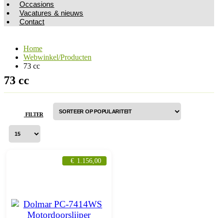
Occasions
Vacatures & nieuws
Contact
Home
Webwinkel/Producten
73 cc
73 cc
FILTER
€
1.156,00