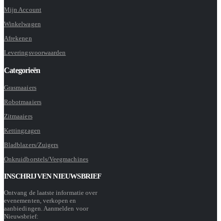
Mijn Account
Winkelwagen
Afrekenen
Leveringsvoorwaarden
Categorieën
Grasmaaiers
Robotmaaiers
Zitmaaiers
Kettingzagen
Bladblazers/Zuigers
Onkruidborstels/Veegmachines
INSCHRIJVEN NIEUWSBRIEF
Ontvang de laatste informatie over
evenementen, verkopen en
aanbiedingen. Aanmelden voor
Nieuwsbrief: