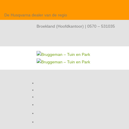
De Husqvarna dealer van de regio
Broekland (Hoofdkantoor) | 0570 – 531035