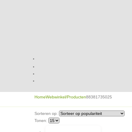
Home
Webwinkel/Producten
88381735025
Sorteren op:
Tonen: