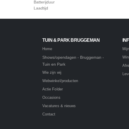
Batterijduur
Laadtijd
TUIN & PARK BRUGGEMAN
IN
Home
Mij
Shows/opendagen - Bruggeman -
Win
Tuin en Park
Afr
Wie zijn wij
Lev
Webwinkel/producten
Actie Folder
Occasions
Vacatures & nieuws
Contact