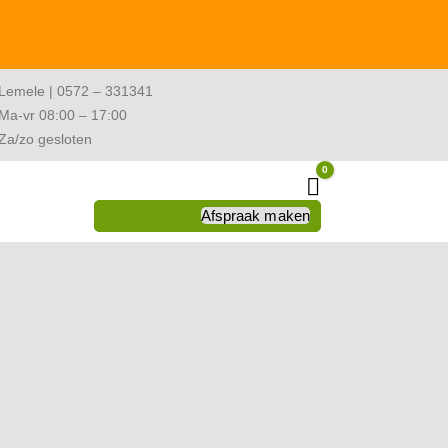
Lemele | 0572 – 331341
Ma-vr 08:00 – 17:00
Za/zo gesloten
0
Winkelwagen
Afspraak maken