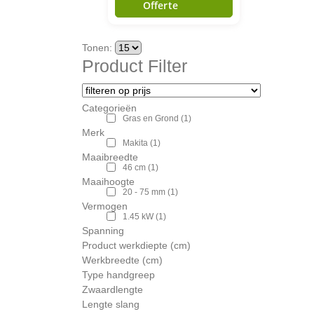
Offerte
Tonen:
Product Filter
Categorieën
Gras en Grond
(1)
Merk
Makita
(1)
Maaibreedte
46 cm
(1)
Maaihoogte
20 - 75 mm
(1)
Vermogen
1.45 kW
(1)
Spanning
Product werkdiepte (cm)
Werkbreedte (cm)
Type handgreep
Zwaardlengte
Lengte slang