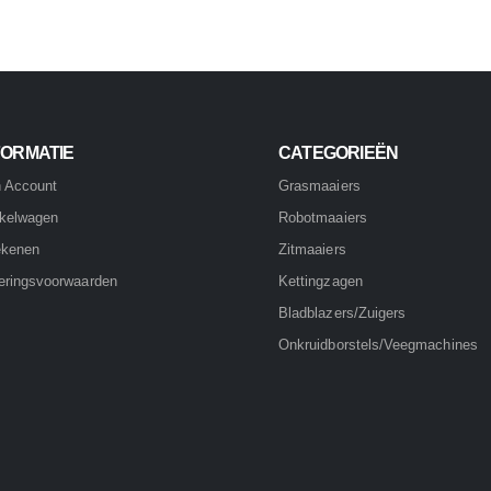
FORMATIE
CATEGORIEËN
n Account
Grasmaaiers
kelwagen
Robotmaaiers
ekenen
Zitmaaiers
eringsvoorwaarden
Kettingzagen
Bladblazers/Zuigers
Onkruidborstels/Veegmachines