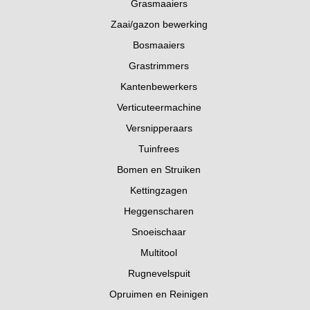
Grasmaaiers
Zaai/gazon bewerking
Bosmaaiers
Grastrimmers
Kantenbewerkers
Verticuteermachine
Versnipperaars
Tuinfrees
Bomen en Struiken
Kettingzagen
Heggenscharen
Snoeischaar
Multitool
Rugnevelspuit
Opruimen en Reinigen