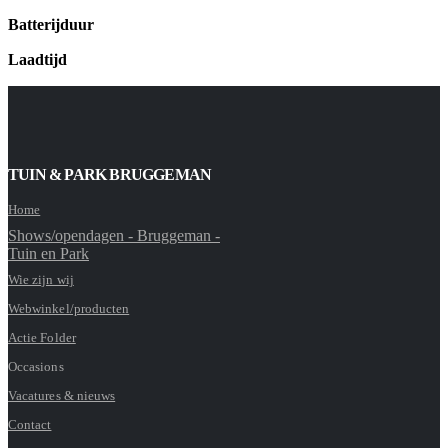
Batterijduur
Laadtijd
TUIN & PARK BRUGGEMAN
Home
Shows/opendagen - Bruggeman -
Tuin en Park
Wie zijn wij
Webwinkel/producten
Actie Folder
Occasions
Vacatures & nieuws
Contact