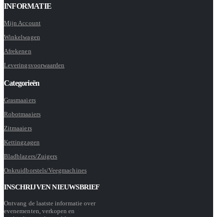
INFORMATIE
Mijn Account
Winkelwagen
Afrekenen
Leveringsvoorwaarden
Categorieën
Grasmaaiers
Robotmaaiers
Zitmaaiers
Kettingzagen
Bladblazers/Zuigers
Onkruidborstels/Veegmachines
INSCHRIJVEN NIEUWSBRIEF
Ontvang de laatste informatie over
evenementen, verkopen en