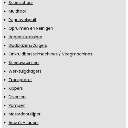
Snoeischaar
Multitool
Rugnevelspuit
Opruimen en Reinigen
Hogedrukreiniger
Bladblazers/Zuigers
Onkruidborstelmachines / Veegmachines
Sneeuwruimers
Werktuigdragers
Transporter
Kippers
Diversen
Pompen
Motordoorslijper
Accu’s + laders