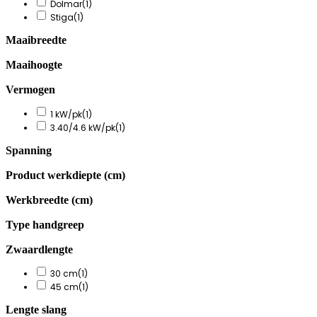
Dolmar
(1)
Stiga
(1)
Maaibreedte
Maaihoogte
Vermogen
1 kW/pk
(1)
3.40/4.6 kW/pk
(1)
Spanning
Product werkdiepte (cm)
Werkbreedte (cm)
Type handgreep
Zwaardlengte
30 cm
(1)
45 cm
(1)
Lengte slang