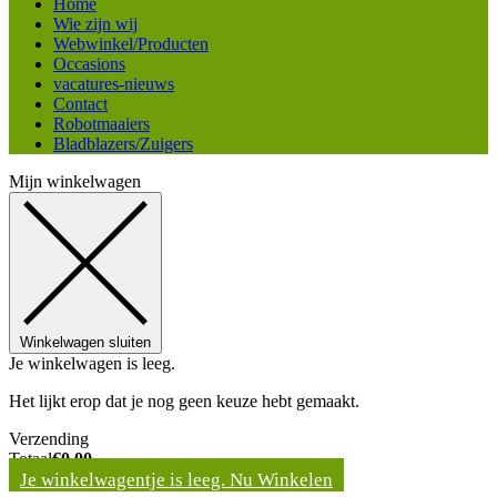
Home
Wie zijn wij
Webwinkel/Producten
Occasions
vacatures-nieuws
Contact
Robotmaaiers
Bladblazers/Zuigers
Mijn winkelwagen
Winkelwagen sluiten
Je winkelwagen is leeg.
Het lijkt erop dat je nog geen keuze hebt gemaakt.
Verzending
Totaal
€
0,00
Je winkelwagentje is leeg. Nu Winkelen