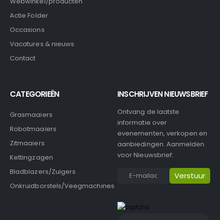
Webwinkel/producten
Actie Folder
Occasions
Vacatures & nieuws
Contact
CATEGORIEËN
INSCHRIJVEN NIEUWSBRIEF
Ontvang de laatste
Grasmaaiers
informatie over
Robotmaaiers
evenementen, verkopen en
Zitmaaiers
aanbiedingen. Aanmelden
voor Nieuwsbrief:
Kettingzagen
Bladblazers/Zuigers
Onkruidborstels/Veegmachines