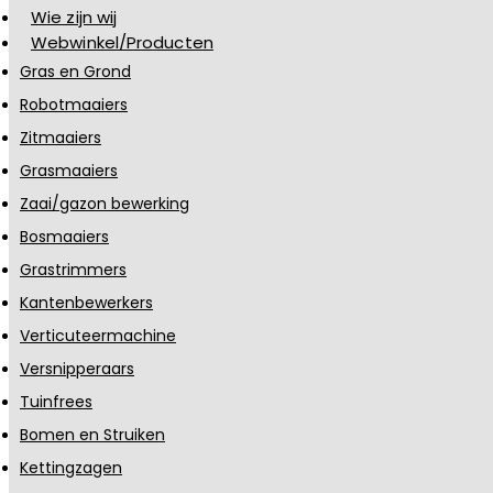
Wie zijn wij
Webwinkel/Producten
Gras en Grond
Robotmaaiers
Zitmaaiers
Grasmaaiers
Zaai/gazon bewerking
Bosmaaiers
Grastrimmers
Kantenbewerkers
Verticuteermachine
Versnipperaars
Tuinfrees
Bomen en Struiken
Kettingzagen