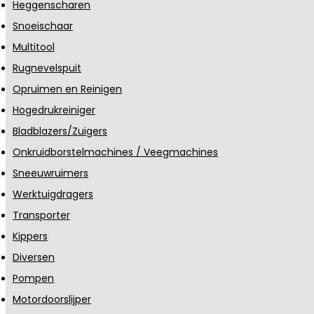
Heggenscharen
Snoeischaar
Multitool
Rugnevelspuit
Opruimen en Reinigen
Hogedrukreiniger
Bladblazers/Zuigers
Onkruidborstelmachines / Veegmachines
Sneeuwruimers
Werktuigdragers
Transporter
Kippers
Diversen
Pompen
Motordoorslijper