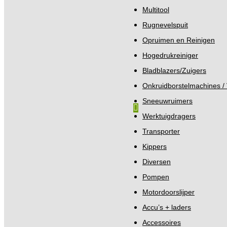
Multitool
Rugnevelspuit
Opruimen en Reinigen
Hogedrukreiniger
Bladblazers/Zuigers
Onkruidborstelmachines 
Sneeuwruimers
Werktuigdragers
Transporter
Kippers
Diversen
Pompen
Motordoorslijper
Accu’s + laders
Accessoires