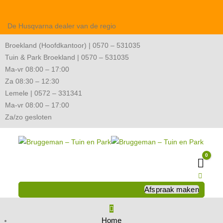
De Husqvarna dealer van de regio
Broekland (Hoofdkantoor) | 0570 – 531035
Tuin & Park Broekland | 0570 – 531035
Ma-vr 08:00 – 17:00
Za 08:30 – 12:30
Lemele | 0572 – 331341
Ma-vr 08:00 – 17:00
Za/zo gesloten
0
Wink
Afspraak maken
Home