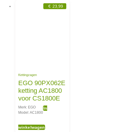
€
23,99
Kettingzagen
EGO 90PX062E
ketting AC1800
voor CS1800E
Merk: EGO
In
Model: AC1800
winkelwagen