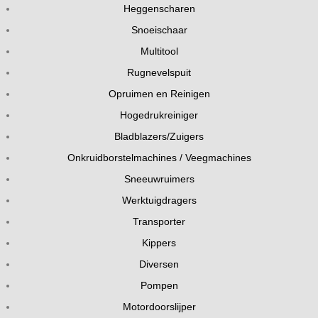
Heggenscharen
Snoeischaar
Multitool
Rugnevelspuit
Opruimen en Reinigen
Hogedrukreiniger
Bladblazers/Zuigers
Onkruidborstelmachines / Veegmachines
Sneeuwruimers
Werktuigdragers
Transporter
Kippers
Diversen
Pompen
Motordoorslijper