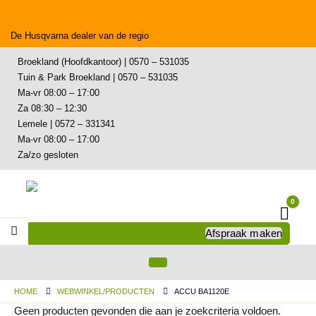
De Husqvarna dealer van de regio
Broekland (Hoofdkantoor) | 0570 – 531035
Tuin & Park Broekland | 0570 – 531035
Ma-vr 08:00 – 17:00
Za 08:30 – 12:30
Lemele | 0572 – 331341
Ma-vr 08:00 – 17:00
Za/zo gesloten
0
Wink
Afspraak maken
HOME
WEBWINKEL/PRODUCTEN
ACCU BA1120E
Geen producten gevonden die aan je zoekcriteria voldoen.