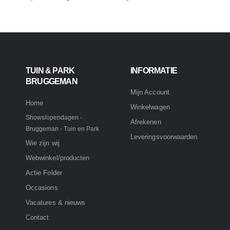
TUIN & PARK
INFORMATIE
BRUGGEMAN
Mijn Account
Home
Winkelwagen
Shows/opendagen -
Afrekenen
Bruggeman - Tuin en Park
Leveringsvoorwaarden
Wie zijn wij
Webwinkel/producten
Actie Folder
Occasions
Vacatures & nieuws
Contact