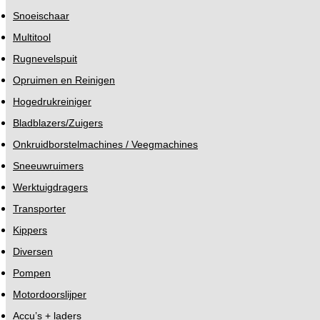
Snoeischaar
Multitool
Rugnevelspuit
Opruimen en Reinigen
Hogedrukreiniger
Bladblazers/Zuigers
Onkruidborstelmachines / Veegmachines
Sneeuwruimers
Werktuigdragers
Transporter
Kippers
Diversen
Pompen
Motordoorslijper
Accu’s + laders