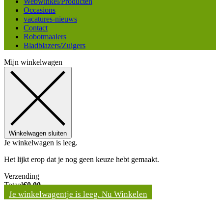
Webwinkel/Producten
Occasions
vacatures-nieuws
Contact
Robotmaaiers
Bladblazers/Zuigers
Mijn winkelwagen
Winkelwagen sluiten
Je winkelwagen is leeg.
Het lijkt erop dat je nog geen keuze hebt gemaakt.
Verzending
Totaal
€
0,00
Je winkelwagentje is leeg. Nu Winkelen