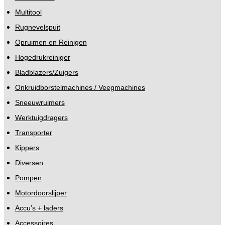
Multitool
Rugnevelspuit
Opruimen en Reinigen
Hogedrukreiniger
Bladblazers/Zuigers
Onkruidborstelmachines / Veegmachines
Sneeuwruimers
Werktuigdragers
Transporter
Kippers
Diversen
Pompen
Motordoorslijper
Accu’s + laders
Accessoires