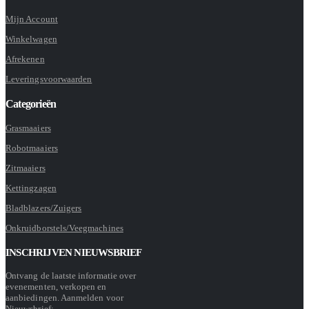
Mijn Account
Winkelwagen
Afrekenen
Leveringsvoorwaarden
Categorieën
Grasmaaiers
Robotmaaiers
Zitmaaiers
Kettingzagen
Bladblazers/Zuigers
Onkruidborstels/Veegmachines
INSCHRIJVEN NIEUWSBRIEF
Ontvang de laatste informatie over
evenementen, verkopen en
aanbiedingen. Aanmelden voor
Nieuwsbrief: