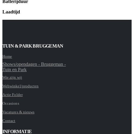
Batterijduur
Laadtijd
TUIN & PARK BRUGGEMAN
Home
Shows/opendagen - Bruggeman -
Tuin en Park
Wie zijn wij
Webwinkel/producten
Actie Folder
Occasions
Vacatures & nieuws
Contact
INFORMATIE