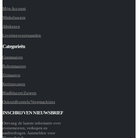
Mijn Account
Winkelwagen
Afrekenen
Leveringsvoorwaarden
Categorieën
Grasmaaiers
Robotmaaiers
Zitmaaiers
Kettingzagen
Bladblazers/Zuigers
Onkruidborstels/Veegmachines
INSCHRIJVEN NIEUWSBRIEF
Ontvang de laatste informatie over
evenementen, verkopen en
aanbiedingen. Aanmelden voor
Nieuwsbrief: