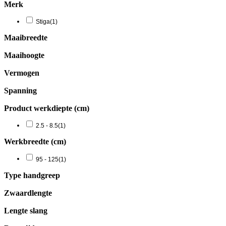
Merk
Stiga
(1)
Maaibreedte
Maaihoogte
Vermogen
Spanning
Product werkdiepte (cm)
2.5 - 8.5
(1)
Werkbreedte (cm)
95 - 125
(1)
Type handgreep
Zwaardlengte
Lengte slang