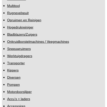
Multitool
Rugnevelspuit
Opruimen en Reinigen
Hogedrukreiniger
Bladblazers/Zuigers
Onkruidborstelmachines / Veegmachines
Sneeuwruimers
Werktuigdragers
Transporter
Kippers
Diversen
Pompen
Motordoorslijper
Accu’s + laders
Accessoires