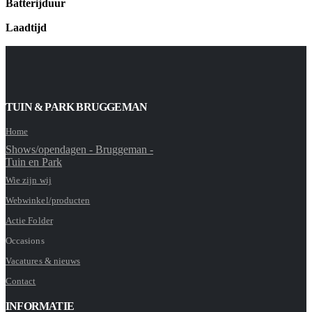
Batterijduur
Laadtijd
TUIN & PARK BRUGGEMAN
Home
Shows/opendagen - Bruggeman -
Tuin en Park
Wie zijn wij
Webwinkel/producten
Actie Folder
Occasions
Vacatures & nieuws
Contact
INFORMATIE