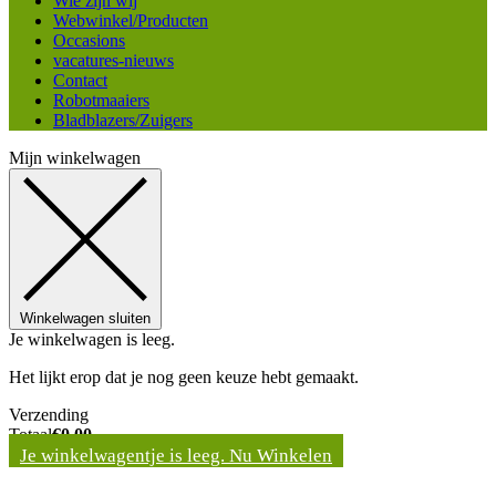
Wie zijn wij
Webwinkel/Producten
Occasions
vacatures-nieuws
Contact
Robotmaaiers
Bladblazers/Zuigers
Mijn winkelwagen
Winkelwagen sluiten
Je winkelwagen is leeg.
Het lijkt erop dat je nog geen keuze hebt gemaakt.
Verzending
Totaal
€
0,00
Je winkelwagentje is leeg. Nu Winkelen