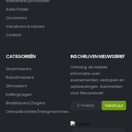
Webwinkel/producten
Actie Folder
Occasions
Vacatures & nieuws
Contact
CATEGORIEËN
INSCHRIJVEN NIEUWSBRIEF
Ontvang de laatste
Grasmaaiers
informatie over
Robotmaaiers
evenementen, verkopen en
Zitmaaiers
aanbiedingen. Aanmelden
voor Nieuwsbrief:
Kettingzagen
Bladblazers/Zuigers
Onkruidborstels/Veegmachines