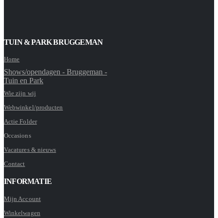
TUIN & PARK BRUGGEMAN
Home
Shows/opendagen - Bruggeman -
Tuin en Park
Wie zijn wij
Webwinkel/producten
Actie Folder
Occasions
Vacatures & nieuws
Contact
INFORMATIE
Mijn Account
Winkelwagen