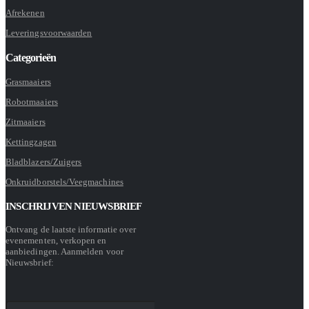
Afrekenen
Leveringsvoorwaarden
Categorieën
Grasmaaiers
Robotmaaiers
Zitmaaiers
Kettingzagen
Bladblazers/Zuigers
Onkruidborstels/Veegmachines
INSCHRIJVEN NIEUWSBRIEF
Ontvang de laatste informatie over
evenementen, verkopen en
aanbiedingen. Aanmelden voor
Nieuwsbrief: