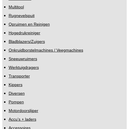
Multitool
Rugnevelspuit
Opruimen en Reinigen
Hogedrukreiniger
Bladblazers/Zuigers
Onkruidborstelmachines / Veegmachines
Sneeuwruimers
Werktuigdragers
Transporter
Kippers
Diversen
Pompen
Motordoorslijper
Accu’s + laders
Accessoires