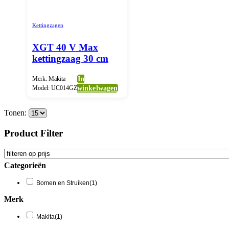
Kettingzagen
XGT 40 V Max
kettingzaag 30 cm
Merk: Makita
In
Model: UC014GZ
winkelwagen
Tonen:
Product Filter
Categorieën
Bomen en Struiken
(1)
Merk
Makita
(1)