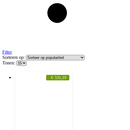
Filter
Sorteren op:
Tonen:
€
531,19