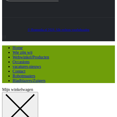
© Heatmedia.nl 2024. Alle rechten voorbehouden
Home
Wie zijn wij
Webwinkel/Producten
Occasions
vacatures-nieuws
Contact
Robotmaaiers
Bladblazers/Zuigers
Mijn winkelwagen