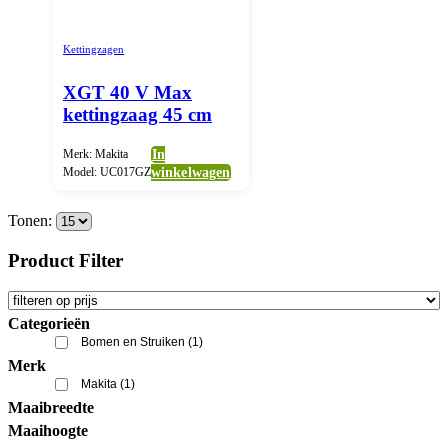
Kettingzagen
XGT 40 V Max
kettingzaag 45 cm
Merk: Makita
In
Model: UC017GZ
winkelwagen
Tonen:
Product Filter
Categorieën
Bomen en Struiken
(1)
Merk
Makita
(1)
Maaibreedte
Maaihoogte