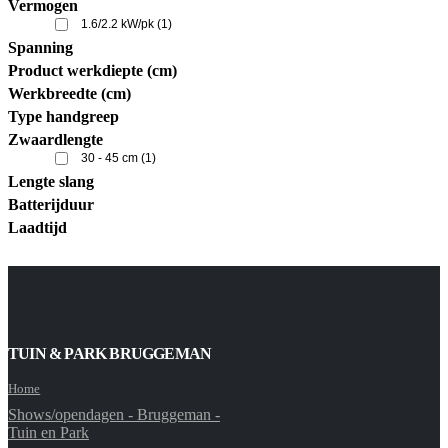
Vermogen
1.6/2.2 kW/pk
(1)
Spanning
Product werkdiepte (cm)
Werkbreedte (cm)
Type handgreep
Zwaardlengte
30 - 45 cm
(1)
Lengte slang
Batterijduur
Laadtijd
TUIN & PARK BRUGGEMAN
Home
Shows/opendagen - Bruggeman -
Tuin en Park