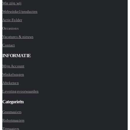
Wie zijn wij
Webwinkel/producten
Actie Folder
Occasions
Vacatures & nieuws
Contact
INFORMATIE
Mijn Account
Winkelwagen
Afrekenen
Leveringsvoorwaarden
Categorieën
Grasmaaiers
Robotmaaiers
Zitmaaiers