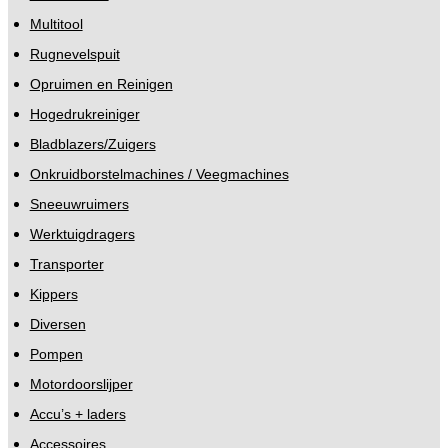
Multitool
Rugnevelspuit
Opruimen en Reinigen
Hogedrukreiniger
Bladblazers/Zuigers
Onkruidborstelmachines / Veegmachines
Sneeuwruimers
Werktuigdragers
Transporter
Kippers
Diversen
Pompen
Motordoorslijper
Accu’s + laders
Accessoires