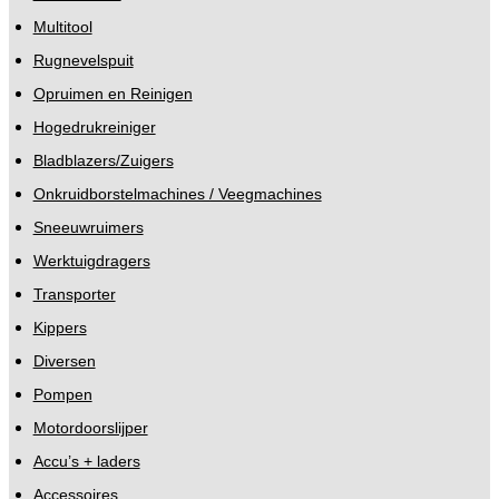
Multitool
Rugnevelspuit
Opruimen en Reinigen
Hogedrukreiniger
Bladblazers/Zuigers
Onkruidborstelmachines / Veegmachines
Sneeuwruimers
Werktuigdragers
Transporter
Kippers
Diversen
Pompen
Motordoorslijper
Accu’s + laders
Accessoires