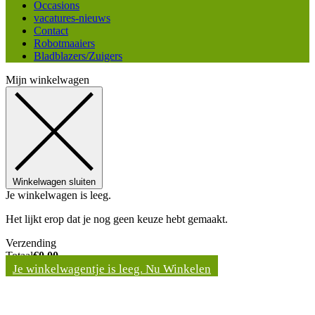
Occasions
vacatures-nieuws
Contact
Robotmaaiers
Bladblazers/Zuigers
Mijn winkelwagen
Winkelwagen sluiten
Je winkelwagen is leeg.
Het lijkt erop dat je nog geen keuze hebt gemaakt.
Verzending
Totaal
€
0,00
Je winkelwagentje is leeg. Nu Winkelen