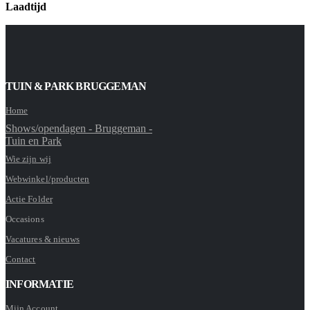
Laadtijd
TUIN & PARK BRUGGEMAN
Home
Shows/opendagen - Bruggeman -
Tuin en Park
Wie zijn wij
Webwinkel/producten
Actie Folder
Occasions
Vacatures & nieuws
Contact
INFORMATIE
Mijn Account