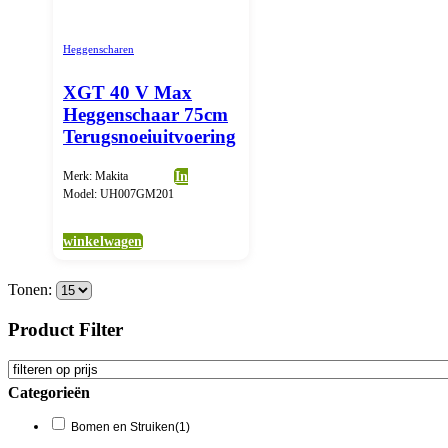
Heggenscharen
XGT 40 V Max
Heggenschaar 75cm
Terugsnoeiuitvoering
Merk: Makita
In
Model: UH007GM201
winkelwagen
Tonen:
Product Filter
Categorieën
Bomen en Struiken
(1)