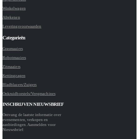
Winkelwagen
Afrekenen
Leveringsvoorwaarden
Categorieën
Grasmaaiers
Robotmaaiers
Zitmaaiers
Kettingzagen
Bladblazers/Zuigers
Onkruidborstels/Veegmachines
INSCHRIJVEN NIEUWSBRIEF
Ontvang de laatste informatie over
evenementen, verkopen en
aanbiedingen. Aanmelden voor
Nieuwsbrief: