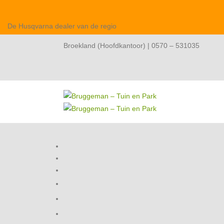
De Husqvarna dealer van de regio
Broekland (Hoofdkantoor) | 0570 – 531035