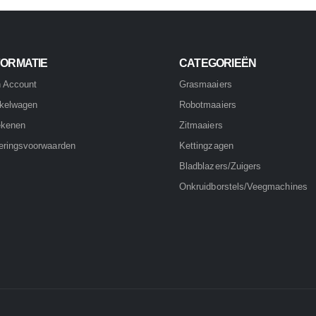
FORMATIE
CATEGORIEËN
n Account
Grasmaaiers
kelwagen
Robotmaaiers
ekenen
Zitmaaiers
eringsvoorwaarden
Kettingzagen
Bladblazers/Zuigers
Onkruidborstels/Veegmachines