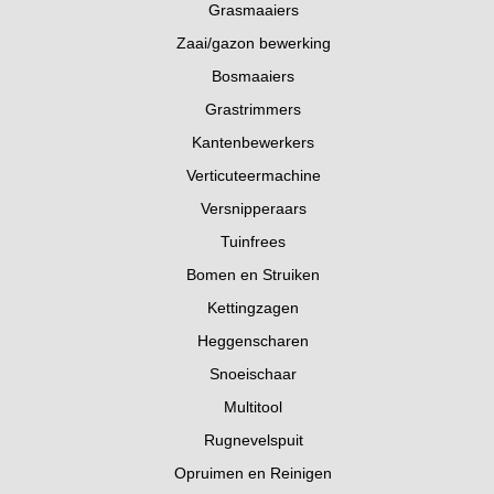
Grasmaaiers
Zaai/gazon bewerking
Bosmaaiers
Grastrimmers
Kantenbewerkers
Verticuteermachine
Versnipperaars
Tuinfrees
Bomen en Struiken
Kettingzagen
Heggenscharen
Snoeischaar
Multitool
Rugnevelspuit
Opruimen en Reinigen