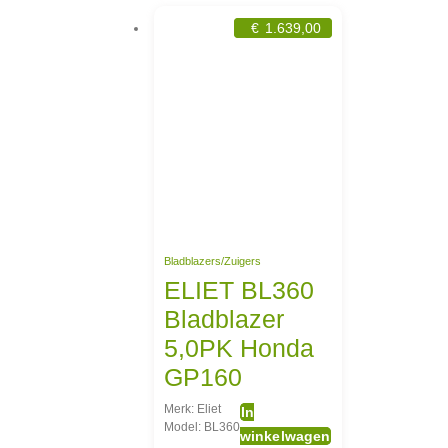
€
1.639,00
Bladblazers/Zuigers
ELIET BL360
Bladblazer
5,0PK Honda
GP160
Merk: Eliet
In
Model: BL360
winkelwagen