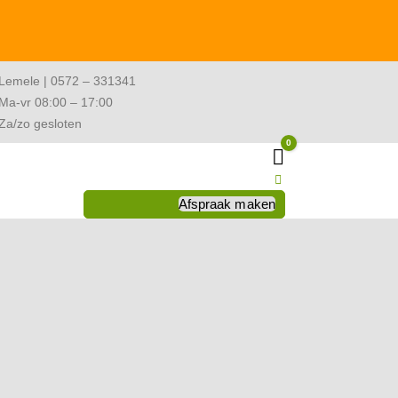
Lemele | 0572 – 331341
Ma-vr 08:00 – 17:00
Za/zo gesloten
0
Winkelwagen
Afspraak maken