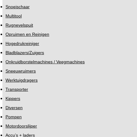
Snoeischaar
Multitool
Rugnevelspuit
Opruimen en Reinigen
Hogedrukreiniger
Bladblazers/Zuigers
Onkruidborstelmachines / Veegmachines
Sneeuwruimers
Werktuigdragers
Transporter
Kippers
Diversen
Pompen
Motordoorslijper
Accu’s + laders