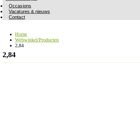
Occasions
Vacatures & nieuws
Contact
Home
Webwinkel/Producten
2,84
2,84