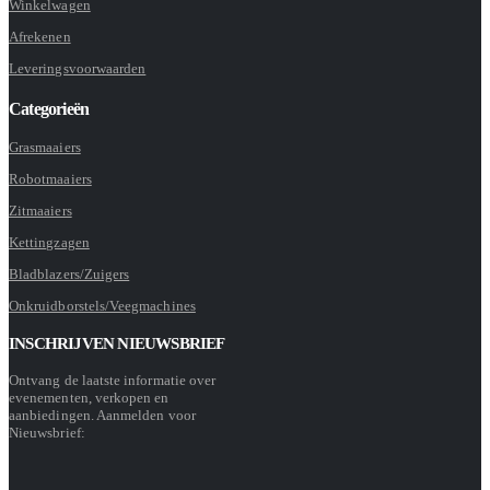
Winkelwagen
Afrekenen
Leveringsvoorwaarden
Categorieën
Grasmaaiers
Robotmaaiers
Zitmaaiers
Kettingzagen
Bladblazers/Zuigers
Onkruidborstels/Veegmachines
INSCHRIJVEN NIEUWSBRIEF
Ontvang de laatste informatie over
evenementen, verkopen en
aanbiedingen. Aanmelden voor
Nieuwsbrief: