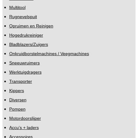
Multitool
Rugnevelspuit
Opruimen en Reinigen
Hogedrukreiniger
Bladblazers/Zuigers
Onkruidborstelmachines / Veegmachines
Sneeuwruimers
Werktuigdragers
Transporter
Kippers
Diversen
Pompen
Motordoorslijper
Accu’s + laders
Accessoires