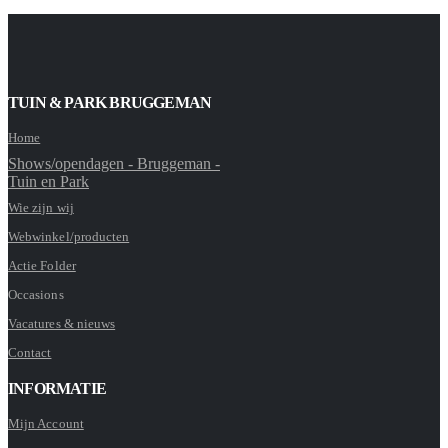
TUIN & PARK BRUGGEMAN
Home
Shows/opendagen - Bruggeman -
Tuin en Park
Wie zijn wij
Webwinkel/producten
Actie Folder
Occasions
Vacatures & nieuws
Contact
INFORMATIE
Mijn Account