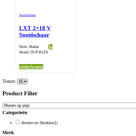
Snoeischaar
LXT 2×18 V
Snoeischaar
Merk: Makita
In
Model: DUP361ZN
winkelwagen
Tonen:
Product Filter
Categorieën
Bomen en Struiken
(1)
Merk