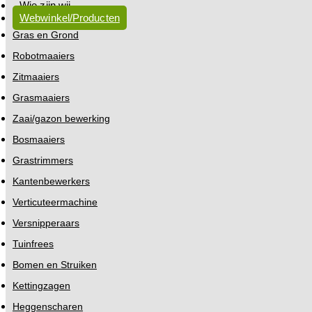
Wie zijn wij
Webwinkel/Producten
Gras en Grond
Robotmaaiers
Zitmaaiers
Grasmaaiers
Zaai/gazon bewerking
Bosmaaiers
Grastrimmers
Kantenbewerkers
Verticuteermachine
Versnipperaars
Tuinfrees
Bomen en Struiken
Kettingzagen
Heggenscharen